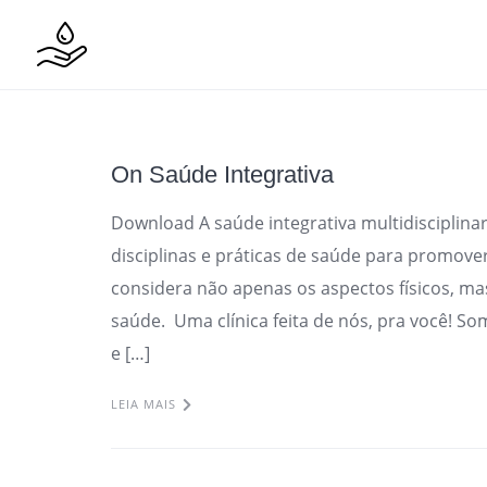
Skip
to
content
On Saúde Integrativa
Download A saúde integrativa multidisciplin
disciplinas e práticas de saúde para promov
considera não apenas os aspectos físicos, m
saúde. Uma clínica feita de nós, pra você! S
e […]
LEIA MAIS